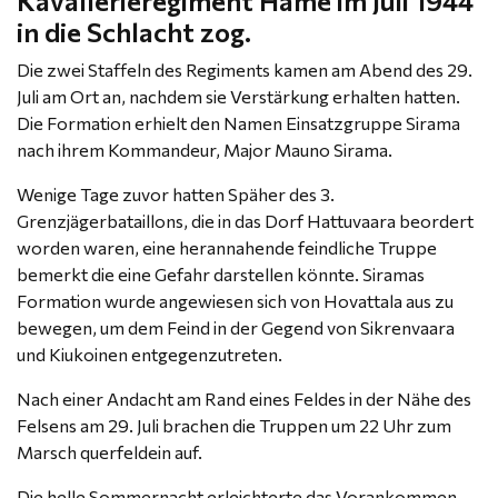
Kavallerieregiment Häme im Juli 1944
in die Schlacht zog.
Die zwei Staffeln des Regiments kamen am Abend des 29.
Juli am Ort an, nachdem sie Verstärkung erhalten hatten.
Die Formation erhielt den Namen Einsatzgruppe Sirama
nach ihrem Kommandeur, Major Mauno Sirama.
Wenige Tage zuvor hatten Späher des 3.
Grenzjägerbataillons, die in das Dorf Hattuvaara beordert
worden waren, eine herannahende feindliche Truppe
bemerkt die eine Gefahr darstellen könnte. Siramas
Formation wurde angewiesen sich von Hovattala aus zu
bewegen, um dem Feind in der Gegend von Sikrenvaara
und Kiukoinen entgegenzutreten.
Nach einer Andacht am Rand eines Feldes in der Nähe des
Felsens am 29. Juli brachen die Truppen um 22 Uhr zum
Marsch querfeldein auf.
Die helle Sommernacht erleichterte das Vorankommen