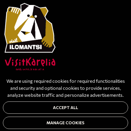
We are using required cookies for required functionalities
and security and optional cookies to provide services,
analyze website traffic and personalize advertisements.
© All rights reserved. Powered by
atFlow Oy
| Design
ACCEPT ALL
by
Tähkä-Design
| Photo-, videography by
STC Tuotanto
Oy
| Authentic photos by SA-kuva-arkisto
MANAGE COOKIES