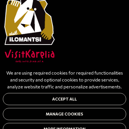
We are using required cookies for required functionalities
and security and optional cookies to provide services,
analyze website traffic and personalize advertisements.
© All rights reserved. Powered by
atFlow Oy
| Design
ACCEPT ALL
by
Tähkä-Design
| Photo-, videography by
STC Tuotanto
Oy
| Authentic photos by SA-kuva-arkisto
MANAGE COOKIES
Facebook
Instagram
MORE INFORMATION