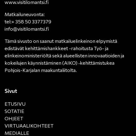
www.visitilomantsi.fi
Matkailuneuvonta:
tel:+ 358 50 3377379
info@visitilomantsi.fi
Tämä sivusto on saanut
matkailuelinkeinon elpymistä
edistävät kehittämishankkeet -rahoitusta Työ- ja
elinkeinoministeriöltä
sekä alueellisten innovaatioiden ja
kokeilujen käynnistäminen (AIKO) ‑kehittämistukea
Pohjois-Karjalan maakuntaliitolta.
Sivut
ETUSIVU
SOTATIE
OHJEET
VIRTUAALIKOHTEET
MEDIALLE