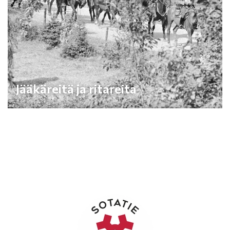
Jääkäreitä ja ritareita